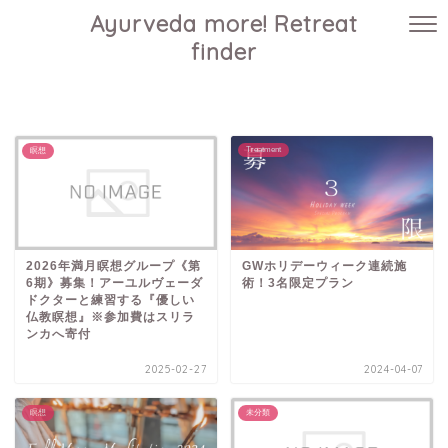
Ayurveda more! Retreat
finder
Treatment
瞑想
2026年満月瞑想グループ《第
GWホリデーウィーク連続施
6期》募集！アーユルヴェーダ
術！3名限定プラン
ドクターと練習する『優しい
仏教瞑想』※参加費はスリラ
ンカへ寄付
2025-02-27
2024-04-07
瞑想
未分類